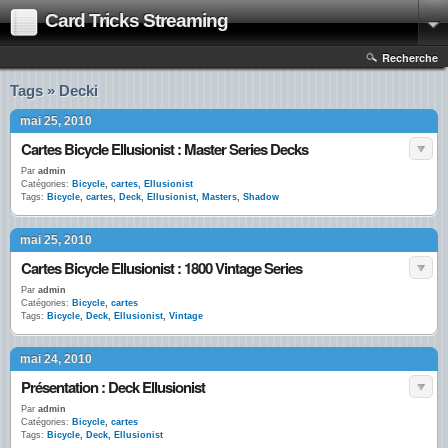
Card Tricks Streaming
Recherche
Tags » Decki
mai 25, 2010
Cartes Bicycle Ellusionist : Master Series Decks
Par
admin
Catégories:
Bicycle
,
cartes
,
Ellusionist
Tags:
Bicycle
,
cartes
,
Deck
,
Ellusionist
,
Masters
,
Shadow
mai 25, 2010
Cartes Bicycle Ellusionist : 1800 Vintage Series
Par
admin
Catégories:
Bicycle
,
cartes
Tags:
Bicycle
,
Deck
,
Ellusionist
,
Vintage
mai 24, 2010
Présentation : Deck Ellusionist
Par
admin
Catégories:
Bicycle
,
cartes
Tags:
Bicycle
,
Deck
,
Ellusionist