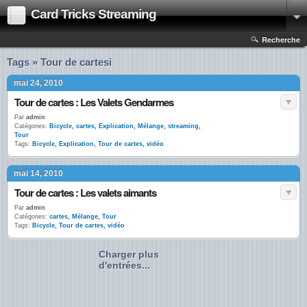
Card Tricks Streaming
Recherche
Tags » Tour de cartesi
mai 24, 2010
Tour de cartes : Les Valets Gendarmes
Par
admin
Catégories:
Bicycle
,
cartes
,
Explication
,
Mélange
,
streaming
,
Tour
Tags:
Bicycle
,
Explication
,
Tour de cartes
,
vidéo
mai 14, 2010
Tour de cartes : Les valets aimants
Par
admin
Catégories:
cartes
,
Mélange
,
Tour
Tags:
Bicycle
,
Tour de cartes
,
vidéo
Charger plus
d'entrées...